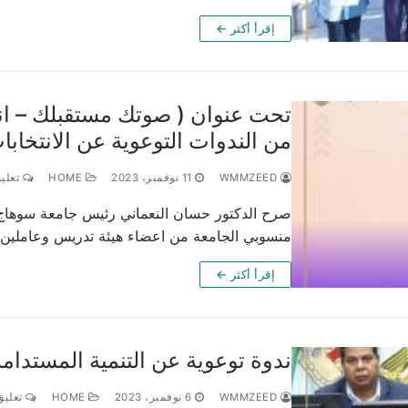
إقرأ أكثر ←
تحت عنوان ( صوتك مستقبلك – ا
من الندوات التوعوية عن الانتخابا
WMMZEED
11 نوفمبر، 2023
HOME
تعليق
صرح الدكتور حسان النعماني رئيس جامعة سوهاج أ
منسوبي الجامعة من اعضاء هيئة تدريس وعاملي
إقرأ أكثر ←
ندوة توعوية عن التنمية المستدامة
WMMZEED
6 نوفمبر، 2023
HOME
تعليق 