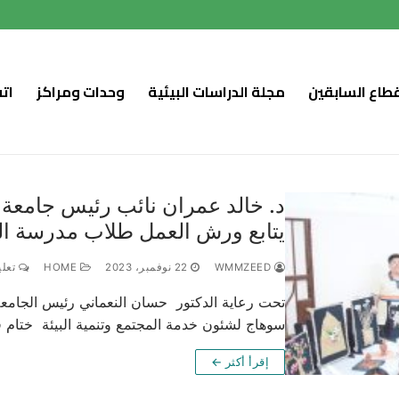
قطاع السابقين
مجلة الدراسات البيئية
وحدات ومراكز
ات
د. خالد عمران نائب رئيس جامعة 
يتابع ورش العمل طلاب مدرسة السلا
WMMZEED
22 نوفمبر، 2023
HOME
تعلي
تحت رعاية الدكتور حسان النعماني رئيس الجامع
سوهاج لشئون خدمة المجتمع وتنمية البيئة ختام 
إقرأ أكثر ←