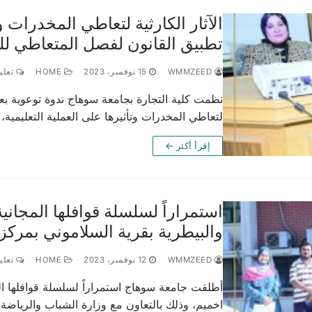
الآثار الكارثية لتعاطي المخدرات وت
تطبيق القانون لفصل المتعاطي للم
WMMZEED
15 نوفمبر، 2023
HOME
تعليق
نظمت كلية التجارة بجامعة سوهاج ندوة توعوية بعنو
لتعاطي المخدرات وتأثيرها على العملية التعليمية،
إقرأ أكثر ←
استمراراً لسلسلة قوافلها المجاني
والبيطرية بقرية السلاموني بمركز
WMMZEED
12 نوفمبر، 2023
HOME
تعليق
أطلقت جامعة سوهاج استمراراً لسلسلة قوافلها الط
اخميم، وذلك بالتعاون مع وزارة الشباب والرياضة،