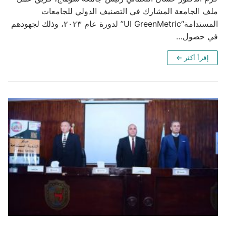
ملف الجامعة المشارك في التصنيف الدولي للجامعات
المستدامة“UI GreenMetric” لدورة عام ٢٠٢٣، وذلك لجهودهم
في حصول…
إقرأ أكثر ←