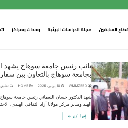
قطاع السابقين
مجلة الدراسات البيئية
وحدات ومراكز
ات
نائب رئيس جامعة سوهاج يشهد احتفا
بجامعة سوهاج بالتعاون بين سفارة 
WMMZEED
18 يونيو، 2025
HOME
تعليق 0
شهد الدكتور حسان النعماني رئيس جامعة سوهاج 
الهند ومدير مركز مولانا أزاد الثقافي الهندي، الاحت
إقرأ أكثر ←