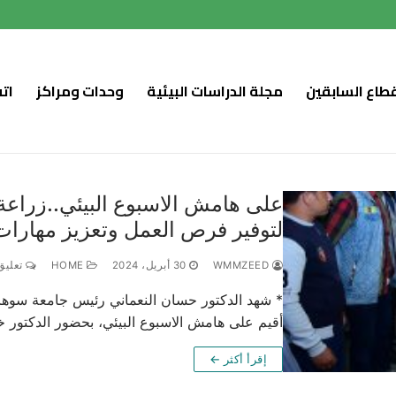
قطاع السابقين
مجلة الدراسات البيئية
وحدات ومراكز
ات
على هامش الاسبوع البيئي..زراعة
لتوفير فرص العمل وتعزيز مهارات
WMMZEED
30 أبريل، 2024
HOME
تعليق 
* شهد الدكتور حسان النعماني رئيس جامعة سوهاج
أقيم على هامش الاسبوع البيئي، بحضور الدكتور
إقرأ أكثر ←