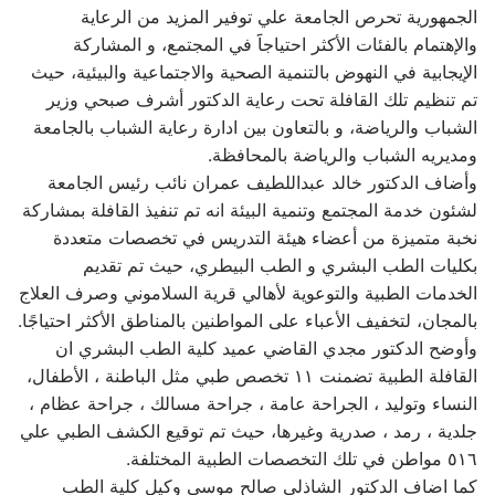
الجمهورية تحرص الجامعة علي توفير المزيد من الرعاية
والإهتمام بالفئات الأكثر احتياجاََ في المجتمع، و المشاركة
الإيجابية في النهوض بالتنمية الصحية والاجتماعية والبيئية، حيث
تم تنظيم تلك القافلة تحت رعاية الدكتور أشرف صبحي وزير
الشباب والرياضة، و بالتعاون بين ادارة رعاية الشباب بالجامعة
ومديريه الشباب والرياضة بالمحافظة.
وأضاف الدكتور خالد عبداللطيف عمران نائب رئيس الجامعة
لشئون خدمة المجتمع وتنمية البيئة انه تم تنفيذ القافلة بمشاركة
نخبة متميزة من أعضاء هيئة التدريس في تخصصات متعددة
بكليات الطب البشري و الطب البيطري، حيث تم تقديم
الخدمات الطبية والتوعوية لأهالي قرية السلاموني وصرف العلاج
بالمجان، لتخفيف الأعباء على المواطنين بالمناطق الأكثر احتياجًا.
وأوضح الدكتور مجدي القاضي عميد كلية الطب البشري ان
القافلة الطبية تضمنت ١١ تخصص طبي مثل الباطنة ، الأطفال،
النساء وتوليد ، الجراحة عامة ، جراحة مسالك ، جراحة عظام ،
جلدية ، رمد ، صدرية وغيرها، حيث تم توقيع الكشف الطبي علي
٥١٦ مواطن في تلك التخصصات الطبية المختلفة.
كما اضاف الدكتور الشاذلي صالح موسى وكيل كلية الطب