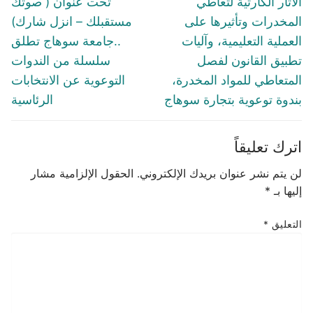
Previous
Next
الآثار الكارثية لتعاطي
تحت عنوان ( صوتك
post:
post:
المخدرات وتأثيرها على
مستقبلك – انزل شارك)
العملية التعليمية، وآليات
..جامعة سوهاج تطلق
تطبيق القانون لفصل
سلسلة من الندوات
المتعاطي للمواد المخدرة،
التوعوية عن الانتخابات
بندوة توعوية بتجارة سوهاج
الرئاسية
اترك تعليقاً
لن يتم نشر عنوان بريدك الإلكتروني.
الحقول الإلزامية مشار
إليها بـ
*
التعليق
*