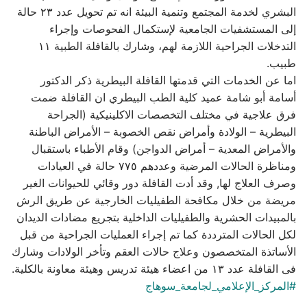
البشري لخدمة المجتمع وتنمية البيئة انه تم تحويل عدد ٢٣ حالة
إلى المستشفيات الجامعية لإستكمال الفحوصات وإجراء
التدخلات الجراحية اللازمة لهم، وشارك بالقافلة الطبية ١١
طبيب.
اما عن الخدمات التي قدمتها القافلة البيطرية ذكر الدكتور
أسامة أبو شامة عميد كلية الطب البيطري ان القافلة ضمت
فرق علاجية في مختلف التخصصات الاكلينيكية (الجراحة
البيطرية – الولادة وأمراض نقص الخصوبة – الأمراض الباطنة
والأمراض المعدية – أمراض الدواجن) وقام الأطباء باستقبال
ومناظرة الحالات المرضية وعددهم ٧٧٥ حالة في العيادات
وصرف العلاج لها, وقد أدت القافلة دور وقائي للحيوانات الغير
مريضة من خلال مكافحة الطفيليات الخارجية عن طريق الرش
بالمبيدات الحشرية والطفيليات الداخلية بتجريع مضادات الديدان
لكل الحالات المترددة كما تم إجراء العمليات الجراحية من قبل
الأساتذة المتخصصون وعلاج حالات العقم وتأخر الولادات وشارك
فى القافلة عدد ١٣ من اعضاء هيئة تدريس وهيئة معاونة بالكلية.
#المركز_الإعلامي_لجامعة_سوهاج