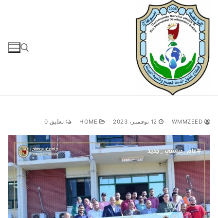
لتجاوز
لى
لمحتوى
البحث عن:
WMMZEED
12 نوفمبر، 2023
HOME
تعليق 0