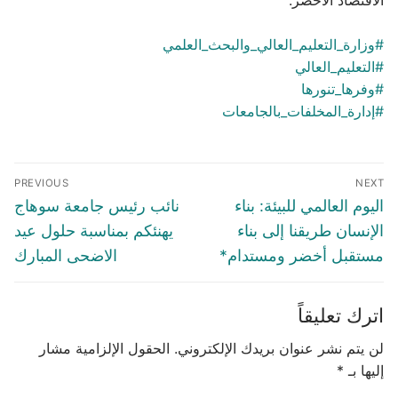
#وزارة_التعليم_العالي_والبحث_العلمي
#التعليم_العالي
#وفرها_تنورها
#إدارة_المخلفات_بالجامعات
تصفّح
PREVIOUS
NEXT
المقالات
Previous
Next
اليوم العالمي للبيئة: بناء
نائب رئيس جامعة سوهاج
post:
post:
الإنسان طريقنا إلى بناء
يهنئكم بمناسبة حلول عيد
مستقبل أخضر ومستدام*
الاضحى المبارك
اترك تعليقاً
لن يتم نشر عنوان بريدك الإلكتروني.
الحقول الإلزامية مشار
إليها بـ
*