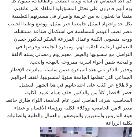
كما أكد النعماني ان أبنائه وبناته الطلاب والطالبات، يثبتون كل
يوم أنهم قادرون على تحمّل المسؤولية الملقاة على عاتقهم،
مثمناً ما يتحلون به من عزيمة وإصرار في مسيرتهم التعليمية
بكل جد واجتهاد لتمثيل جامعتنا خير تمثيل، ووضع وطننا الحبيب
مصر نصب أعينهم للمساهمة في استكمال صناعة مستقبله.
ووجه منسوبي الكلية وعمال المزرعة الشكر للدكتور حسان
النعماني لرعايته الدائمة لهم، ومبادرة الجامعة وحرصها في
التواصل مع منسوبيها والعيش معهم يوم رمضاني يملئه الالفة
والمحبة ضمن أجواء اسرية ممزوجه بالبهجه والحب.
وجدير بالذكر تأتي هذه المبادرة ضمن سلسلة مبادرات الإفطار
الجماعي التي تنظمها الجامعة سنويًا لمنسوبيها، لتفقد أحوالهم
والاطلاع عن كثب على احتياجاتهم في هذا الشهر الفضيل.
حضر الافطار كلاً من والدكتور خلف همام عميد الكلية،
المخاسب اشرف القاضي امين عام الجامعة، اللواء طارق حافظ
مدير الامن الجامعي، ووكلاء الكلية ورؤساء الأقسام واعضاء
هيئة التدريس والمديرين والموظفين والعمال والطلبة والطالبات
بكلية الزراعة