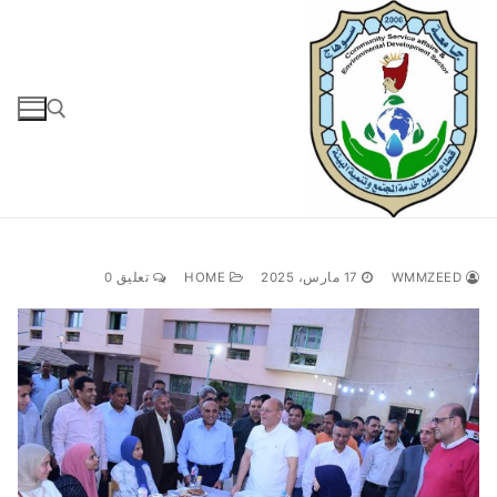
لتجاوز
لى
لمحتوى
البحث عن:
WMMZEED
17 مارس، 2025
HOME
تعليق 0