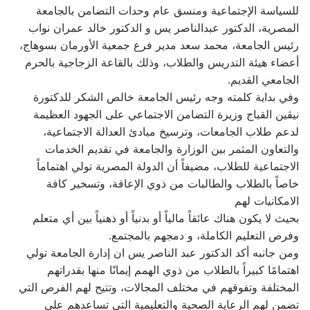
للسياسة الإجتماعية ومنسق عام وحدات التضامن بالجامعة
المصرية، الدكتور عبدالناصر يس و الدكتور خالد عمران نواب
رئيس الجامعة، محمد سعد مدير فرع جمعية الأورمان بسوهاج،
أعضاء هيئة التدريس والطلاب، وذلك بالقاعة الزجاجية بالحرم
الجامعي القديم.
وفي بداية كلمته وجه رئيس الجامعة خالص الشكر للدكتورة
نيڤين القباج وزيرة التضامن الاجتماعي على الجهود العظيمة
لدعم طلاب الجامعات، وترسيخ مبادئ العدالة الاجتماعية،
والتعاون المثمر بين الوزارة والجامعة في تقديم الخدمات
الاجتماعية للطلاب، مضيفاً أن الدولة المصرية تولي اهتماماً
خاصاً بالطلاب والطالبات من ذوي الإعاقة، وتسخير كافة
الامكانيات لهم
بحيث لا يكون هناك عائقاً مالياً أو بدنياً أو ذهنياً بين أي متعلم
وفرص التعليم الكاملة، و دمجهم بالمجتمع.
ومن جانبه أكد الدكتور عبد الناصر يس ان إدارة الجامعة تولي
اهتمامًا كبيراً بالطلاب من ذوي الهمم إيمانًا منها بقدراتهم
المختلفة وتفوقهم في مختلف المجالات، وتتيح لهم الفرص التي
تضمن لهم الرعاية الصحية والتعليمية التي تساعدهم علي