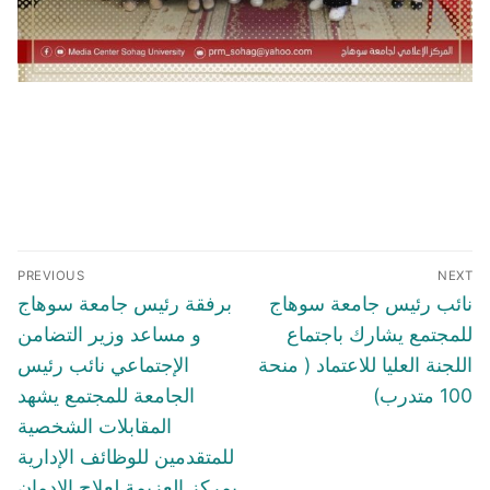
تصفّح
PREVIOUS
NEXT
المقالات
Previous
Next
نائب رئيس جامعة سوهاج
برفقة رئيس جامعة سوهاج
post:
post:
للمجتمع يشارك باجتماع
و مساعد وزير التضامن
اللجنة العليا للاعتماد ( منحة
الإجتماعي نائب رئيس
100 متدرب)
الجامعة للمجتمع يشهد
المقابلات الشخصية
للمتقدمين للوظائف الإدارية
بمركز العزيمة لعلاج الادمان