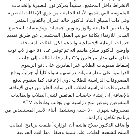
الانخراط داخل المجتمع، مشيداً بمركز نور البصيرة والخدمات
الملموسة التي يقدمها لأبناء الجامعة من ذوي الإعاقات البصرية.
وفي ذات السياق أشاد الدكتور خالد عمران بالتعاون المثمر
والبناء بين الجامعة والوزارة وبين جمعيات ومؤسسات المجتمع
المدني للارتقاء بكافة جوانب العمل المجتمعي، عن طريق تقديم
خدمات الرعاية الإجتماعية والدعم لكل الفئات المستحقة.
وأوضح الدكتور صلاح هاشم انه تم توفير عدد ٥١ جهاز لاب توب
ناطق على مدار مرحلتين و٢٢ بالمرحلة الثالثة، إلى جانب
إسقاط مديونيات الطلاب غير القادرين على دفع الرسوم
الدراسية على مدار سنوات دراستهم سواء كلياً أو جزئياً، ودفع
المصروفات الدراسية للطلاب ذوي الإعاقة، كما ستقوم بدفع
المصروفات الدراسية لطلاب الدراسات العليا من ذوي الإعاقة،
بالإضافة إلى إنشاء حاضنات الفائقين لتبني الطلاب والطالبات
المتفوقين وتوفير منح دراسية لهم بجانب بطاقات ATM
بمصروف شهري ٥٠٠ جنيه وستشمل أبناء الأسر المستفيدين من
برنامج تكافل وكرامة،
وأضاف الدكتور صلاح هاشم أن الوزارة أطلقت برنامج الطالب
المنتج لتشجيع الطلاب على تنمية وصقل مهاراتهم الحرفية