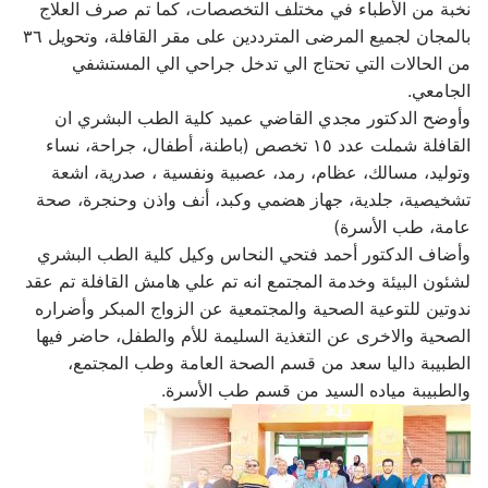
نخبة من الأطباء في مختلف التخصصات، كما تم صرف العلاج
بالمجان لجميع المرضى المترددين على مقر القافلة، وتحويل ٣٦
من الحالات التي تحتاج الي تدخل جراحي الي المستشفي
الجامعي.
وأوضح الدكتور مجدي القاضي عميد كلية الطب البشري ان
القافلة شملت عدد ١٥ تخصص (باطنة، أطفال، جراحة، نساء
وتوليد، مسالك، عظام، رمد، عصبية ونفسية ، صدرية، اشعة
تشخيصية، جلدية، جهاز هضمي وكبد، أنف واذن وحنجرة، صحة
عامة، طب الأسرة)
وأضاف الدكتور أحمد فتحي النحاس وكيل كلية الطب البشري
لشئون البيئة وخدمة المجتمع انه تم علي هامش القافلة تم عقد
ندوتين للتوعية الصحية والمجتمعية عن الزواج المبكر وأضراره
الصحية والاخرى عن التغذية السليمة للأم والطفل، حاضر فيها
الطبيبة داليا سعد من قسم الصحة العامة وطب المجتمع،
والطبيبة مياده السيد من قسم طب الأسرة.