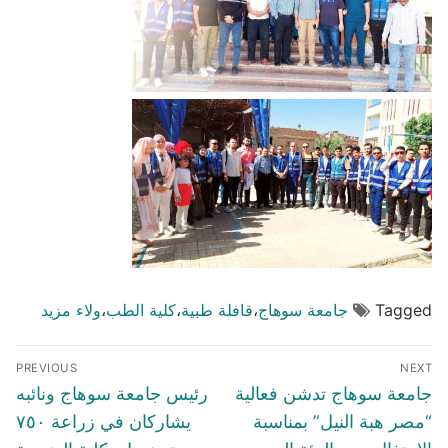
Tagged
جامعة سوهاج
،
قافلة طبية
،
كلية الطب
،
ولاء مزيد
تصفّح
PREVIOUS
NEXT
المقالات
Previous
Next
جامعة سوهاج تدشن فعالية
رئيس جامعة سوهاج ونائبه
post:
post:
“مصر هبة النيل” بمناسبة
يشاركان في زراعة ٧٥٠