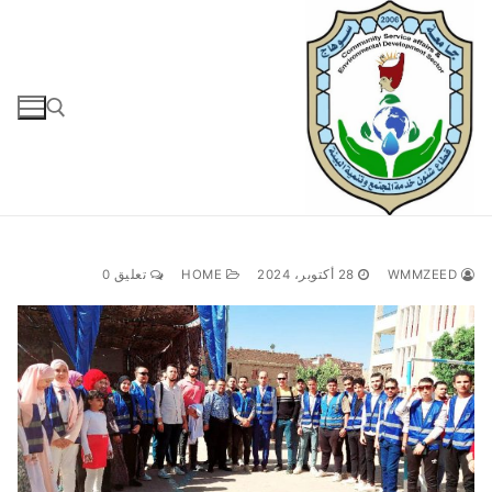
لتجاوز
لى
لمحتوى
البحث عن:
WMMZEED
28 أكتوبر، 2024
HOME
تعليق 0