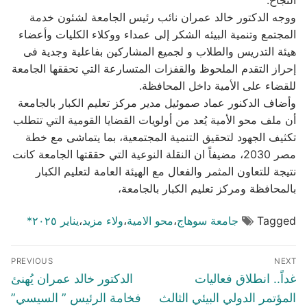
ووجه الدكتور خالد عمران نائب رئيس الجامعة لشئون خدمة
المجتمع وتنمية البيئه الشكر إلى عمداء ووكلاء الكليات وأعضاء
هيئة التدريس والطلاب و لجميع المشاركين بفاعلية وجدية فى
إحراز التقدم الملحوظ والقفزات المتسارعة التي تحققها الجامعة
للقضاء على الأمية داخل المحافظة.
وأضاف الدكنور عماد صموئيل مدير مركز تعليم الكبار بالجامعة
أن ملف محو الأمية يُعد من أولويات القضايا القومية التي تتطلب
تكثيف الجهود لتحقيق التنمية المجتمعية، بما يتماشى مع خطة
مصر 2030، مضيفاً ان النقلة النوعية التي حققتها الجامعة كانت
نتيجة للتعاون المثمر والفعال مع الهيئة العامة لتعليم الكبار
بالمحافظة ومركز تعليم الكبار بالجامعة،
Tagged
جامعة سوهاج
،
محو الامية
،
ولاء مزيد
،
يناير ٢٠٢٥*
تصفّح
PREVIOUS
NEXT
المقالات
Previous
Next
غداً.. انطلاق فعاليات
الدكتور خالد عمران يُهنئ
post:
post:
المؤتمر الدولي البيئي الثالث
فخامة الرئيس ” السيسي”