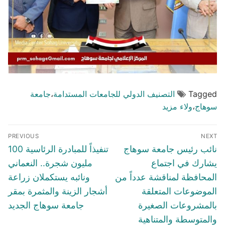
Tagged
التصنيف الدولي للجامعات المستدامة
،
جامعة
سوهاج
،
ولاء مزيد
تصفّح
PREVIOUS
NEXT
المقالات
Previous
Next
نائب رئيس جامعة سوهاج
تنفيذاً للمبادرة الرئاسية 100
post:
post:
يشارك في اجتماع
مليون شجرة.. النعماني
المحافظة لمناقشة عدداً من
ونائبه يستكملان زراعة
الموضوعات المتعلقة
أشجار الزينة والمثمرة بمقر
بالمشروعات الصغيرة
جامعة سوهاج الجديد
والمتوسطة والمتناهية