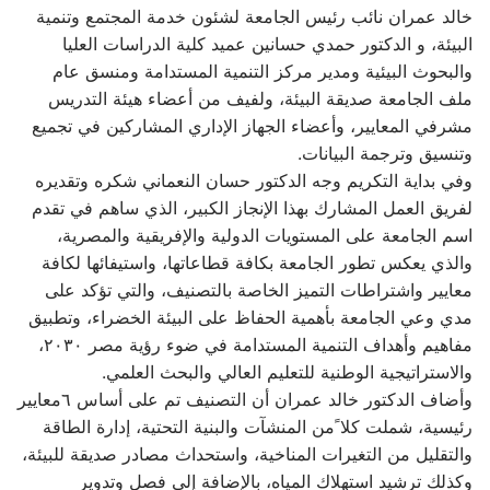
خالد عمران نائب رئيس الجامعة لشئون خدمة المجتمع وتنمية
البيئة، و الدكتور حمدي حسانين عميد كلية الدراسات العليا
والبحوث البيئية ومدير مركز التنمية المستدامة ومنسق عام
ملف الجامعة صديقة البيئة، ولفيف من أعضاء هيئة التدريس
مشرفي المعايير، وأعضاء الجهاز الإداري المشاركين في تجميع
وتنسيق وترجمة البيانات.
وفي بداية التكريم وجه الدكتور حسان النعماني شكره وتقديره
لفريق العمل المشارك بهذا الإنجاز الكبير، الذي ساهم في تقدم
اسم الجامعة على المستويات الدولية والإفريقية والمصرية،
والذي يعكس تطور الجامعة بكافة قطاعاتها، واستيفائها لكافة
معايير واشتراطات التميز الخاصة بالتصنيف، والتي تؤكد على
مدي وعي الجامعة بأهمية الحفاظ على البيئة الخضراء، وتطبيق
مفاهيم وأهداف التنمية المستدامة في ضوء رؤية مصر ٢٠٣٠،
والاستراتيجية الوطنية للتعليم العالي والبحث العلمي.
وأضاف الدكتور خالد عمران أن التصنيف تم على أساس ٦معايير
رئيسية، شملت كلا ًمن المنشآت والبنية التحتية، إدارة الطاقة
والتقليل من التغيرات المناخية، واستحداث مصادر صديقة للبيئة،
وكذلك ترشيد استهلاك المياه، بالإضافة إلى فصل وتدوير