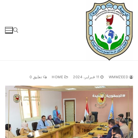
لتجاوز
لى
لمحتوى
البحث عن:
WMMZEED
11 فبراير، 2024
HOME
تعليق 0