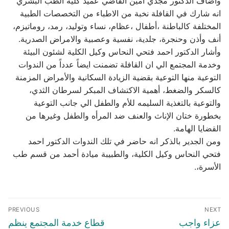
وأضاف الدكتور مجدي امين القاضي عميد كلية الطب البشري
انه شارك في القافلة نخبة من الاطباء من التخصصات الطبية
المختلفة كالباطنة ،أطفال ،عظام، نساء وتوليد، رمد، روماتيزم،
أنف وأذن وحنجرة، جلدية، نفسية وعصبية والامراض الصدرية.
وأشار الدكتور احمد فتحي النحاس وكيل الكلية لشئون البيئة
وخدمة المجتمع الي ان القافلة تضمنت ايضاً عدداً من الندوات
التوعية منها التوعية بقضية الزيادة السكانية والأمراض المزمنة
كالسكر والضغط، أهمية الاكتشاف المبكر لسرطان الثدي،
والتوعية بالتغذية السليمه للأم والطفل الي جانب التوعية
بخطورة ختان الإناث والعنف ضد المرأه والطفل وغيرها من
القضايا الهامة.
ومن الجدير بالذكر انه حاضر في تلك الندوات الدكتور احمد
فتحي النحاس وكيل الكلية، والطبيبة ميادة أحمد من قسم طب
الأسرة،.
تصفّح
PREVIOUS
NEXT
المقالات
Previous
Next
عزاء واجب
قطاع خدمة المجتمع ينظم