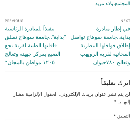
المجتمع
،
ولاء مزيد
تصفّح
PREVIOUS
NEXT
المقالات
Previous
Next
في إطار مبادرة
تنفيذاً للمبادرة الرئاسية
post:
post:
بداية..جامعة سوهاج تواصل
“بداية”..جامعة سوهاج تطلق
إطلاق قوافلها البيطرية
قافلتها الطبية لقرية نجع
المجانية لقرية الرويهب
الضبع بمركز جهينة وتعالج
وتعالج ٧٨٠حيوان
١٢٠٥ مواطن بالمجان*
اترك تعليقاً
لن يتم نشر عنوان بريدك الإلكتروني.
الحقول الإلزامية مشار
إليها بـ
*
التعليق
*