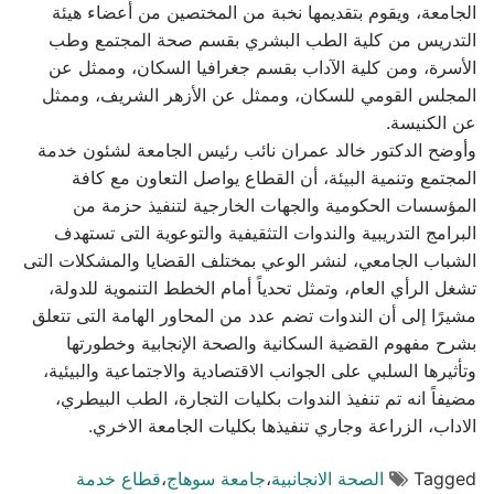
الجامعة، ويقوم بتقديمها نخبة من المختصين من أعضاء هيئة
التدريس من كلية الطب البشري بقسم صحة المجتمع وطب
الأسرة، ومن كلية الآداب بقسم جغرافيا السكان، وممثل عن
المجلس القومي للسكان، وممثل عن الأزهر الشريف، وممثل
عن الكنيسة.
وأوضح الدكتور خالد عمران نائب رئيس الجامعة لشئون خدمة
المجتمع وتنمية البيئة، أن القطاع يواصل التعاون مع كافة
المؤسسات الحكومية والجهات الخارجية لتنفيذ حزمة من
البرامج التدريبية والندوات التثقيفية والتوعوية التى تستهدف
الشباب الجامعي، لنشر الوعي بمختلف القضايا والمشكلات التى
تشغل الرأي العام، وتمثل تحدياً أمام الخطط التنموية للدولة،
مشيرًا إلى أن الندوات تضم عدد من المحاور الهامة التى تتعلق
بشرح مفهوم القضية السكانية والصحة الإنجابية وخطورتها
وتأثيرها السلبي على الجوانب الاقتصادية والاجتماعية والبيئية،
مضيفاً انه تم تنفيذ الندوات بكليات التجارة، الطب البيطري،
الاداب، الزراعة وجاري تنفيذها بكليات الجامعة الاخري.
Tagged
الصحة الانجانبية
،
جامعة سوهاج
،
قطاع خدمة