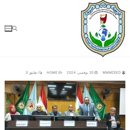
لتجاوز
لى
لمحتوى
البحث عن:
WMMZEED
20 نوفمبر، 2024
HOME
تعليق 0