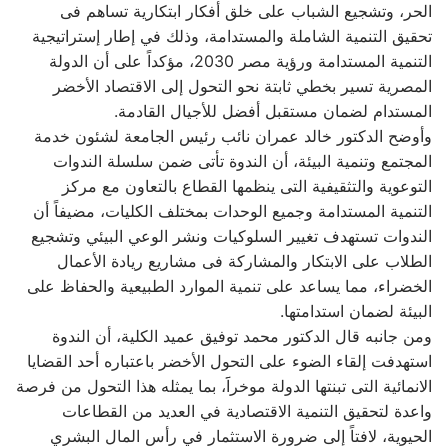
الحر، وتشجيع الشباب على خلق أفكار ابتكارية تساهم فى
تحقيق التنمية الشاملة والمستدامة، وذلك في إطار إستراتيجية
التنمية المستدامة ورؤية مصر 2030، مؤكداً على أن الدولة
المصرية تسير بخطي ثابتة نحو التحول إلى الاقتصاد الأخضر
المستدام لضمان مستقبل أفضل للأجيال القادمة.
وأوضح الدكتور خالد عمران نائب رئيس الجامعة لشئون خدمة
المجتمع وتنمية البيئة، أن الندوة تأتى ضمن سلسلة الندوات
التوعوية والتثقيفية التى ينظمها القطاع بالتعاون مع مركز
التنمية المستدامة وجميع الوحدات بمختلف الكليات، مضيفاً أن
الندوات تستهدف تغيير السلوكيات ونشر الوعي البيئي وتشجيع
الطلاب على الابتكار والمشاركة فى مشاريع ريادة الأعمال
الخضراء، مما يساعد على تنمية الموارد الطبيعية والحفاظ على
البيئة لضمان استدامتها.
ومن جانبه قال الدكتور محمد توفيق عميد الكلية، أن الندوة
استهدفت إلقاء الضوء على التحول الأخضر باعتباره أحد القضايا
الانمائية التى تبنتها الدولة موخراََ، بما يمثله هذا التحول من فرصة
واعدة لتحقيق التنمية الاقتصادية في العديد من القطاعات
الحيوية، لافتاً إلى ضرورة الاستثمار في رأس المال البشري