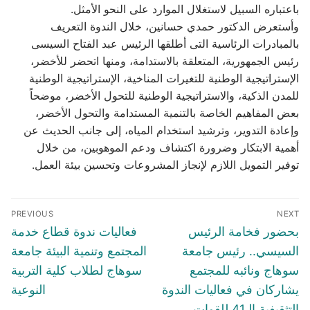
باعتباره السبيل لاستغلال الموارد على النحو الأمثل.
وأستعرض الدكتور حمدي حسانين، خلال الندوة التعريف
بالمبادرات الرئاسية التى أطلقها الرئيس عبد الفتاح السيسى
رئيس الجمهورية، المتعلقة بالاستدامة، ومنها اتحضر للأخضر،
الإستراتيجية الوطنية للتغيرات المناخية، الإستراتيجية الوطنية
للمدن الذكية، والاستراتيجية الوطنية للتحول الأخضر، موضحاً
بعض المفاهيم الخاصة بالتنمية المستدامة والتحول الأخضر،
وإعادة التدوير، وترشيد استخدام المياه، إلى جانب الحديث عن
أهمية الابتكار وضرورة اكتشاف ودعم الموهوبين، من خلال
توفير التمويل اللازم لإنجاز المشروعات وتحسين بيئة العمل.
تصفّح
PREVIOUS
NEXT
المقالات
Previous
Next
بحضور فخامة الرئيس
فعاليات ندوة قطاع خدمة
post:
post:
السيسي.. رئيس جامعة
المجتمع وتنمية البيئة جامعة
سوهاج ونائبه للمجتمع
سوهاج لطلاب كلية التربية
يشاركان في فعاليات الندوة
النوعية
التثقيفية الـ41 للقوات