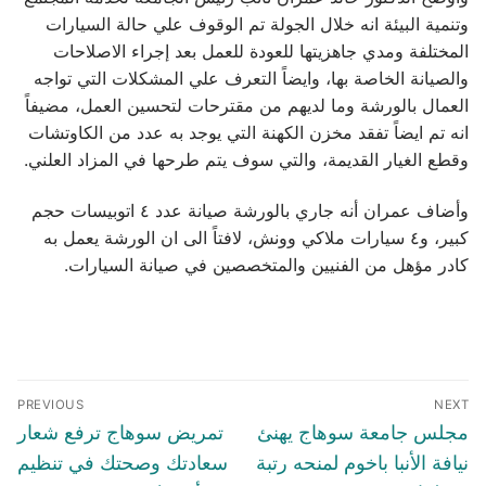
وتنمية البيئة انه خلال الجولة تم الوقوف علي حالة السيارات
المختلفة ومدي جاهزيتها للعودة للعمل بعد إجراء الاصلاحات
والصيانة الخاصة بها، وايضاً التعرف علي المشكلات التي تواجه
العمال بالورشة وما لديهم من مقترحات لتحسين العمل، مضيفاً
انه تم ايضاً تفقد مخزن الكهنة التي يوجد به عدد من الكاوتشات
وقطع الغيار القديمة، والتي سوف يتم طرحها في المزاد العلني.
وأضاف عمران أنه جاري بالورشة صيانة عدد ٤ اتوبيسات حجم
كبير، و٤ سيارات ملاكي وونش، لافتاً الى ان الورشة يعمل به
كادر مؤهل من الفنيين والمتخصصين في صيانة السيارات.
تصفّح
PREVIOUS
NEXT
المقالات
Previous
Next
مجلس جامعة سوهاج يهنئ
تمريض سوهاج ترفع شعار
post:
post:
نيافة الأنبا باخوم لمنحه رتبة
سعادتك وصحتك في تنظيم