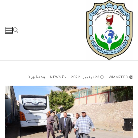
لتجاوز
لى
لمحتوى
البحث عن:
WMMZEED
23 نوفمبر، 2022
NEWS
تعليق 0