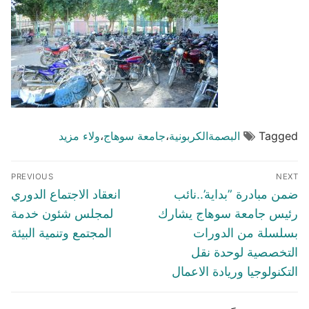
Tagged
البصمةالكربونية
،
جامعة سوهاج
،
ولاء مزيد
تصفّح
PREVIOUS
NEXT
المقالات
Previous
Next
ضمن مبادرة ”بداية’..نائب
انعقاد الاجتماع الدوري
post:
post:
رئيس جامعة سوهاج يشارك
لمجلس شئون خدمة
بسلسلة من الدورات
المجتمع وتنمية البيئة
التخصصية لوحدة نقل
التكنولوجيا وريادة الاعمال