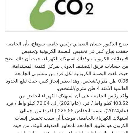
صرح الدكتور حسان النعماني رئيس جامعة سوهاج، بأن الجامعة
حققت نجاح كبير في تخفيض البصمة الكربونية وتخفيض
الانبعاثات الكربونية، وكذلك استهلاك الكهرباء، حيث أن ذلك اتضح
من حسابات فريق التصنيف الدولي بمركز التنمية المستدامة،
حيث بلغت البصمة الكربونية لكل فرد من منسوبي الجامعة
0.06 طن متري/شخص، وهذا يعتبر إنجاز كبير، حيث تبلغ الحدود
العالمية الآمنة 4 طن متري/للشخص.
وأكد رئيس الجامعة على أن استهلاك الكهرباء انخفض من
103.52 كيلو واط / فرد (عام2021) إلى 76.04 كيلو واط / فرد
(عام2024)، بنسبة انخفاض 26.55٪ (للفرد) من إجمالي
استهلاك الكهرباء بالجامعة، موضحاً أن سبب تخفيض إنبعاث
الكربون هو تطبيق الجامعة للمعايير الصديقة للبيئة، من حيث
التوسع في المساحات الخضراء، وتحويل عدد من السيارات