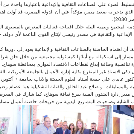
ليط الضوء على الصناعات الثقافية والإبداعية باعتبارها واحدة من أس
لذي يذخر به صعيد مصر، مؤكداً علي أن الدولة المصرية قد أولت اهتمام
2).
ة المجتمع وتنمية البيئة خلال افتتاحه فعاليات المعرض بالمستوى ا
لإبداعية والثقافية هي مصدر رئيسى لإنتاج القوى الناعمة لأى دولة
ن اهتمام الحاضنة بالصناعات الثقافية والإبداعية يعود إلى دورها ك
مسار إلى استكماله مع أبنائها كمسئولية مجتمعية من خلال خلق شرا
ميزة تنافسية وطاقة إبداع لقطاعات الاقتصاد الموازى بمحافظة سوهاج.
ى ذكى الاستاذ غير المتفرغ بكلية إدارة الأعمال بالجامعة الأمريكية بال
للشئون الأدبية والمساب
ية والمسابقات، و صلاح عبد الخالق والفنانة التشكيلية هبة عصام وض
يش مدير إدارة الشئون الفنية بفرع ثقافة سوهاج، كما شارك في المعر
هب الشابة وصاحبات المشاريع اليدوية من خريجات حاضنة أعمال مسار