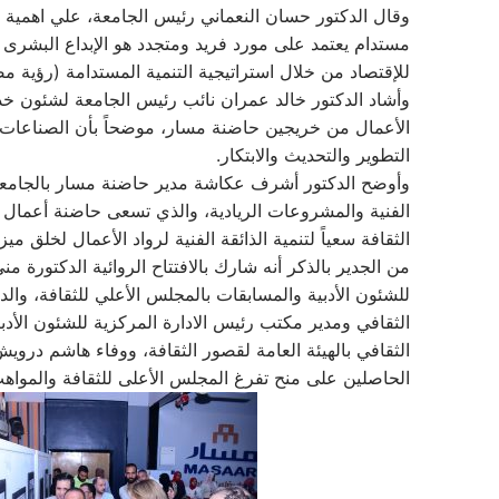
وقال الدكتور حسان النعماني رئيس الجامعة، علي اهمية تس
مستدام يعتمد على مورد فريد ومتجدد هو الإبداع البشرى ا
للإقتصاد من خلال استراتيجية التنمية المستدامة (رؤية مصر 030
وأشاد الدكتور خالد عمران نائب رئيس الجامعة لشئون خدم
الأعمال من خريجين حاضنة مسار، موضحاً بأن الصناعات ا
التطوير والتحديث والابتكار.
وأوضح الدكتور أشرف عكاشة مدير حاضنة مسار بالجامعة، أ
الفنية والمشروعات الريادية، والذي تسعى حاضنة أعمال 
الثقافة سعياً لتنمية الذائقة الفنية لرواد الأعمال لخلق 
من الجدير بالذكر أنه شارك بالافتتاح الروائية الدكتورة من
الثقافي ومدير مكتب رئيس الادارة المركزية للشئون الأدب
الثقافي بالهيئة العامة لقصور الثقافة، ووفاء هاشم درو
الحاصلين على منح تفرغ المجلس الأعلى للثقافة والموا