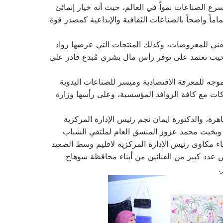
رع الصناعات نمواً في العالم، حيث أنه خيار إنمائئ
اً واضحاً بالصناعات الثقافية والإبداعية كمصدر قوة
لفني للمعروضات، وكذلك المنتجات التي عرضها رواد
، حيث تعتمد على توفر رأس مال بشرى مُبدع قادر على
موجه للمعرفة الاقتصادية وميسر للصناعات اليدوية
كات مع كافة الروافد المؤسسية، وعلى رأسها وزارة
قاهرة، والدكتورة ايمان نجم رئيس الإدارة المركزية
قات بالمجلس الأعلي للثقافة، والدكتور عايدى علي جمعة أستاذ العلوم الحديثة والآداب بجامعة ٦ أكتوبر، وبخيت محمد عزوز المنسق العام لملتقي الشباب
ياء مكاوى رئيس الإدارة المركزية لاقليم وسط الصعيد
ض عدد كبير من الفنانين من أبناء محافظة سوهاج
.