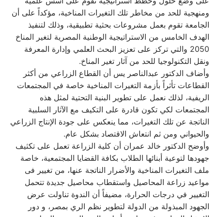
على وضع حلول وخطط استراتيجية تقوم على أسس علمية
ومنهجية للحد من مخاطر تلك التغيرات المناخية، مؤكداً على أن
الجامعة تقوم بعمل مشروعات بحثية تطبيقية، وذلك لتنفيذ
الهدف الخامس من الاستراتيجية الوطنية المصرية لتغير المناخ
2050 والتي تركز على تعزيز البحث العلمي وإدارة المعرفة
ونقل التكنولوجيا للحد من آثار تغير المناخ.
وأضاف الدكتور عبدالناصر يس أن القطاع الزراعي من أكثر
القطاعات تأثراً بأزمة التغيرات المناخية خاصة في المجتمعات
الريفية، لذلك نعمل على تطوير البنية التحتية لمثل هذه
المجتمعات لكي تكون قادرة على التكيف مع الآثار السلبية
الناتجة عن تلك التغيرات، مما ينعكس على جودة الإنتاج الزراعي
والحيواني ومن ثم انتعاش الاقتصاد بشكل عام.
وأوضح الدكتور خالد عمران أن كلية الزراعة تعمل على تكثيف
جهودها لتوعية أبنائها الطلاب بكافة القضايا المجتمعية، خاصة
ملف التغيرات المناخية والأضرار الناتجة عنها، من تغيير فى
مواعيد زراعة المحاصيل واستقطاب محاصيل جديدة تتحمل
التغيير في درجات الحرارة، مضيفاً أن الندوة تناولت عرض
الجهود المبذولة من الدولة لتطوير نظم الري بمصر، و دور