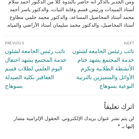
ومن الجدير بالذكر أنه حاضر بالندوة كلاً من الدكتور أحمد سلام
أستاذ المبيدات ورئيس قسم وقاية النبات، والدكتور ياسر أحمد
محمد أستاذ المحاصيل المساعد، والدكتور محمد حلمي مطاوع
أستاذ المحاصيل، والدكتور محمد سليمان أستاذ الأراضي والمياه.
تصفّح
PREVIOUS
NEXT
المقالات
Previous
Next
نائب رئيئس الجامعة لشئون
نائب رئيس الجامعة لشئون
post:
post:
خدمة المجتمع يشهد ختام
خدمة المجتمع يشهد احتفال
الأنشطة الطلابية وتكرم
اليوم العلمي لطلاب قسم
الأوائل والمتميزين بالتربية
العقاقير بكلية الصيدلة
النوعية بسوهاج
بسوهاج
اترك تعليقاً
لن يتم نشر عنوان بريدك الإلكتروني.
الحقول الإلزامية مشار
إليها بـ
*