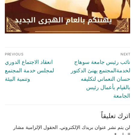
تصفّح
PREVIOUS
NEXT
المقالات
Previous
Next
نائب رئيس جامعة سوهاج
انعقاد الاجتماع الدوري
post:
post:
لخدمةالمجتمع يهنئ الدكتور
لمجلس خدمة المجتمع
حسان النعماني لتكليفه
وتنمية البيئة
بالقيام بأعمال رئيس
الجامعة
اترك تعليقاً
لن يتم نشر عنوان بريدك الإلكتروني.
الحقول الإلزامية مشار
إليها بـ
*