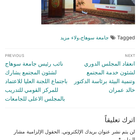
Tagged
جامعة سوهاج
،
ولاء مزيد
تصفّح
PREVIOUS
NEXT
المقالات
Previous
Next
انعقاد المجلس الدوري
نائب رئيس جامعة سوهاج
post:
post:
لشئون خدمة المجتمع
لشئون المجتمع يشارك
وتنمية البيئة برئاسة الدكتور
باجتماع اللجنة العليا للاعتماد
خالد عمران
للمركز القومي للتدريب
بالمجلس الاعلى للجامعات
اترك تعليقاً
لن يتم نشر عنوان بريدك الإلكتروني.
الحقول الإلزامية مشار
إليها بـ
*