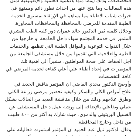
التخصصات، وذلك ايماناً منها بالأهمية العلمية والإكلينيكية لمثل
هذه الفعاليات وما ينتج عنها من احداث تطور دائم وممنهج فى
خبرات شباب الاطباء مما يساهم في الإرتقاء بمستوى الخدمة
الطيبة المقدمة للمرضي بالمحافظة والمحافظات المجاورة.
وخلال كلمته ثمن الدكتور خالد عمران دور كلية الطب البشري
المتميز في خدمه المجتمع سواء داخل الجامعة او خارجها من
خلال الندوات التوعوية والقوافل الطبية التي تنظمها والخدمات
الطبيه والعلاجية، التي تقدمها من خلال مستشفى الجامعة من
اجل الحفاظ علي صحة المواطنين، مشيراً الي اهمية تلك
المؤتمرات في إعداد أطباء علي أعلي كفاءة لخدمة المرضي في
كافة التخصصات.
وأوضح الدكتور مجدي القاضي ان المؤتمر يناقش الجديد في
علاج أمراض الكلي والسكر وكيفيه تحضير مرضي زراعة الكلي
وطرق علاجهم وذلك من خلال مناقشة العديد من الحالات بشكل
عملي وتفاعلي بالإضافة إلى ورشة عمل داخل المستشفى عن
الغسيل البريتوني والدموي، حيث شارك به أكثر من ٤٠٠ طبيب
من داخل وخارج المحافظة.
وقال الدكتور نايل عبد الحميد ان المؤتمر استمرت فعالياته علي