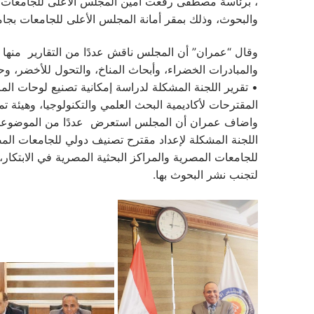
، برئاسة مصطفى رفعت أمين المجلس الأعلى للجامعات، 
والبحوث، وذلك بمقر أمانة المجلس الأعلى للجامعات بجام
وقال “عمران” أن المجلس ناقش عددًا من التقارير منها تق
والمبادرات الخضراء، وأبحاث المناخ، والتحول للأخضر، وحص
• تقرير اللجنة المشكلة لدراسة إمكانية تصنيع لوحات المر
المقترحات لأكاديمية البحث العلمي والتكنولوجيا، وهيئة تموي
واضاف عمران أن المجلس استعرض عددًا من الموضوعات،كتقر
للجامعات المصرية والمراكز البحثية المصرية في الابتكار
لتجنب نشر البحوث بها.