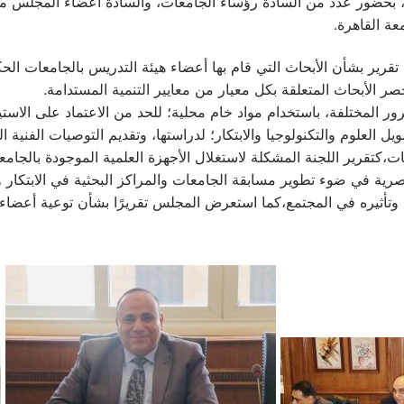
بحضور عدد من السادة رؤساء الجامعات، والسادة أعضاء المجلس من 
عة القاهرة.
رير بشأن الأبحاث التي قام بها أعضاء هيئة التدريس بالجامعات الحكو
ر الأبحاث المتعلقة بكل معيار من معايير التنمية المستدامة.
ور المختلفة، باستخدام مواد خام محلية؛ للحد من الاعتماد على الاستي
ل العلوم والتكنولوجيا والابتكار؛ لدراستها، وتقديم التوصيات الفنية الل
ير اللجنة المشكلة لاستغلال الأجهزة العلمية الموجودة بالجامعات 
، وتأثيره في المجتمع،كما استعرض المجلس تقريرًا بشأن توعية أعضاء ه