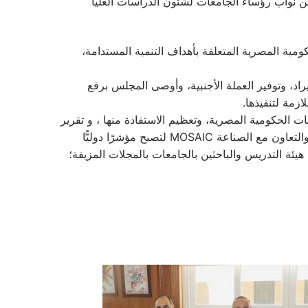
نواب رؤساء الجامعات لشئون الدراسات العليا
مية المصرية المتعلقة بأهداف التنمية المستدامة،
راد، وتوفير العملة الأجنبية، وأوصى المجلس برفع
ازمة لتنفيذها.
الحكومية المصرية، وتعظيم الاستفادة منها ، و تقرير
اللجنة المشكلة لإعداد مقترح تصنيف دولي للجامعات المصرية في ضوء تطوير مسابقة الجامعات والمراكز البحثية في الابتكار والتعاون مع الصناعة MOSAIC لتصبح مؤشرًا دوليًّا
يئة التدريس والباحثين بالجامعات بالمجلات المزيفة؛