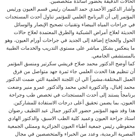
الحالات الدقيقة بحضور أساتذة متخصصين.
وأشار الدكتور الأحمدي حمد السمان رئيس قسم العيون ورئيس
المؤتمر إلى أن البرنامج العلمي للمؤتمر تناول أحدث المستجدات
في جراحات المياه البيضاء وتقنيات تصحيح الإبصار والوسائل
الحديثة لعلاج أمراض الشبكية والطرق المعتمدة لعلاج حالات
الحول والحجاج إضافة إلى الجديد في جراحات أورام العيون، وهو
ما ينعكس بشكل مباشر على مستوى التدريب والخدمات الطبية
بالمستشفى الجامعي.
كما أوضح الدكتور محمد صلاح قريشي سكرتير ومنسق المؤتمر
أن تنظيم هذا الحدث العلمي جاء ثمرة جهد متواصل من فرق
العمل المختلفة،مشيراً الي ان اللجنة العلمية التي ضمت الدكتور
محمد إقبال، والدكتورة انجي محمد والدكتور عمرو منير وضعت
برنامجاً يستند إلى أحدث المستجدات في تخصص طب وجراحة
العيون، بما يضمن تحقيق أعلى درجات الاستفادة للمشاركين.
هذا وقد شهد المؤتمر حضور الدكتور جمال عبد اللطيف رضوان
استاذ جراحة العيون وعميد كلية الطب الاسبق، والدكتور الهادي
محفوظي رئيس جمعية أطباء العيون الجزائرية وممثلي الجمعية
المصرية الرمدية، وعدد من الخبراء والمتخصصين في مجال