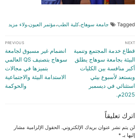
Tagged
جامعة سوهاج
،
كلية الطب
،
مؤتمر العيون
،
ولاء مزيد
تصفّح
PREVIOUS
NEXT
المقالات
Previous
Next
قطاع خدمة المجتمع وتنمية
انضمام غير مسبوق لجامعة
post:
post:
البيئة بجامعة سوهاج يطلق
سوهاج بتصنيف QS العالمي
أكبر منافسة بين الكليات
بتميزها في مجالات
ويستعد لأسبوع بيئي
الاستدامة البيئة والاجتماعية
استثنائي في ديسمبر
والحوكمة
2025م.
اترك تعليقاً
لن يتم نشر عنوان بريدك الإلكتروني.
الحقول الإلزامية مشار
إليها بـ
*