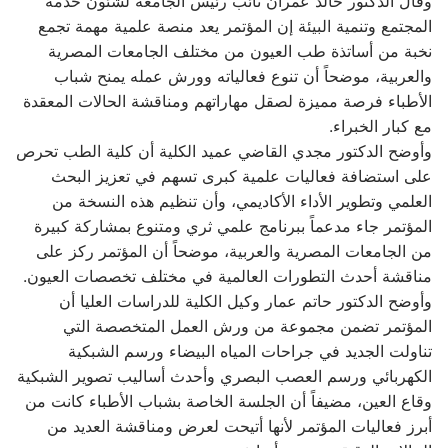
وقال الدكتور خالد عمران نائب رئيس الجامعة لشئون خدمه
المجتمع وتنمية البيئة إن المؤتمر يعد منصة علمية مهمة تجمع
نخبة من أساتذة طب العيون من مختلف الجامعات المصرية
والعربية، موضحاً أن تنوع فعالياته وورش عمله يمنح شباب
الأطباء فرصة مميزة لصقل مهاراتهم ومناقشة الحالات المعقدة
مع كبار الخبراء.
وأوضح الدكتور مجدي القاضي عميد الكلية أن كلية الطب تحرص
على استضافة فعاليات علمية كبرى تسهم في تعزيز البحث
العلمي وتطوير الأداء الأكاديمي، وأن تنظيم هذه النسخة من
المؤتمر جاء مدعماً ببرنامج علمي ثري ومتنوع بمشاركة كبيرة
من الجامعات المصرية والعربية، موضحاً أن المؤتمر ركز على
مناقشة أحدث التطورات العالمية في مختلف تخصصات العيون.
وأوضح الدكتور حاتم عمار وكيل الكلية للدراسات العليا أن
المؤتمر تضمن مجموعة من ورش العمل المتخصصة التي
تناولت الجديد في جراحات المياه البيضاء ورسم الشبكية
الكهربائي ورسم العصب البصري وأحدث أساليب تصوير الشبكية
وقاع العين، مضيفاً أن الجلسة الخاصة بشباب الأطباء كانت من
أبرز فعاليات المؤتمر لأنها أتيحت لعرض ومناقشة العديد من