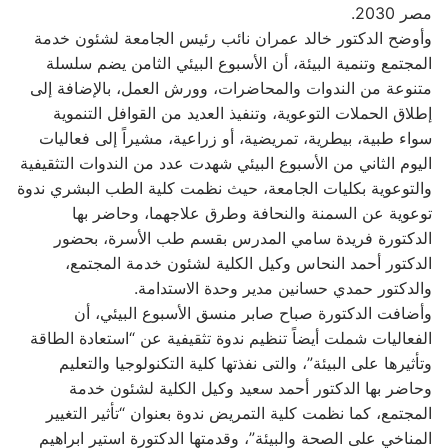
مصر 2030.
وأوضح الدكتور خالد عمران نائب رئيس الجامعة لشئون خدمة
المجتمع وتنمية البيئة، أن الأسبوع البيئي الثامن يضم سلسلة
متنوعة من الندوات والمحاضرات، وورش العمل، بالإضافة إلى
إطلاق الحملات التوعوية، وتنفيذ العديد من القوافل التنموية
سواء طبية، بيطرية، تمريضية، أو زراعية، مشيراً إلى فعاليات
اليوم الثاني من الأسبوع البيئي شهدت عدد من الندوات التثقيفية
والتوعوية بكليات الجامعة، حيث نظمت كلية الطب البشري ندوة
توعوية عن السمنة والنحافة وطرق علاجهما، وحاضر بها
الدكتورة فريدة سامي المدرس بقسم طب الأسرة، بحضور
الدكتور أحمد النحاس وكيل الكلية لشئون خدمة المجتمع،
والدكتور حمدي حسانين مدير وحدة الاستدامة.
وأضافت الدكتورة صباح صابر منسق الأسبوع البيئي، أن
الفعاليات شملت أيضاً تنظيم ندوة تثقيفية عن “استعادة الطاقة
وتأثيرها على البيئة”، والتى نفذتها كلية التكنولوجيا والتعليم
وحاضر بها الدكتور أحمد سعيد وكيل الكلية لشئون خدمة
المجتمع، كما نظمت كلية التمريض ندوة بعنوان “تأثير التغيير
المناخي على الصحة والبيئة”، وقدمتها الدكتورة استير ابراهيم