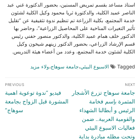
استاذ مساعد بقسم تمريض المسنين، بحضور الدكتورة غني عبد
الناصر عميد الكلية، والدكتورة ثريا محمود وكيل الكلية لشئون
خدمة المجتمع، بكلية الزراعة تم تنظيم ندوة تثقيفية عن “تقليل
تأثير التغيرات المناخية على المحاصيل الزراعية”، وحاضر بها
الدكتور خلف همام عميد الكلية، والدكتور منصور حفني رئيس
قسم الإرشاد الزراعي، بحضور الدكتور زينهم شيخون وكيل
الكلية لشئون خدمة المجتمع، وعدد من أعضاء هيئة التدريس.
Tagged
الاسبوع البيئي
،
جامعة سوهاج
،
ولاء مزيد
تصفّح
PREVIOUS
NEXT
المقالات
Previous
Next
جامعة سوهاج تزرع الأشجار
فيديو “ندوة توعوية اهمية
post:
post:
المثمرة بإسم فخامة
المشورة قبل الزواج بجامعة
الرئيس و أبطالنا الشهداء
سوهاج”
والقومية العربية.. ضمن
فعاليات الاسبوع البيئي
وتحت مظله مبادرة بداية