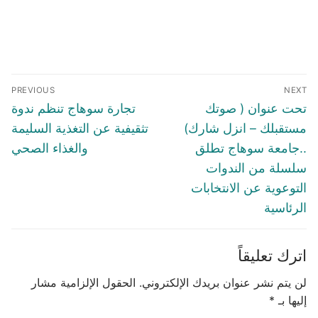
تصفّح
PREVIOUS
NEXT
المقالات
Previous
Next
تحت عنوان ( صوتك
تجارة سوهاج تنظم ندوة
post:
post:
مستقبلك – انزل شارك)
تثقيفية عن التغذية السليمة
..جامعة سوهاج تطلق
والغذاء الصحي
سلسلة من الندوات
التوعوية عن الانتخابات
الرئاسية
اترك تعليقاً
لن يتم نشر عنوان بريدك الإلكتروني.
الحقول الإلزامية مشار
إليها بـ
*