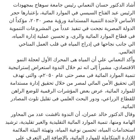
أشاد الدكتور حسان النعماني رئيس جامعة سوهاج بمجهودات
الرئيس عبد الفتاح السيسي في الموارد المائية، بإعتبارها حجر
الأساس لأجندة التنمية المستدامة ورؤية مصر ٢٠٣٠، مؤكداً ان
الدولة المصرية نجحت في تنفيذ عدداً من المشروعات التنموية
فى قطاع الموارد المائية والرى، و تحسين عملية إدارة المياه،
الي جانب نجاحها في إدراج المياه في قلب العمل المناخي
العالمي.
وأكد النعماني علي أن المياه هى المحرك الأول لعجلة النمو
الاقتصادي، مشيراً إلى انه تم خلال الندوة استعراض إستراتيجية
تنمية الموارد المائية فى مصر حتى عام ٢٠٥٠م، والتى تهدف
إلى تحقيق الأمن المائي لمصر من خلال تحقيق إدارة مستدامة
للموارد المائية، عرض بعض المؤشرات الرقمية للوضع الراهن
للقطاع الزراعي، ودور البحث العلمي فى تقليل تلوث المصادر
المائية.
وقال الدكتور خالد عمران، أن الندوة ناقشت عدد من المحاور
الهامة ومنها، تنمية الموارد المائية التقليدية والغير تقليدية، ترشيد
استخدامات المياه، تحسين نوعية المياه، وتهيئة البيئة الملائمة
للإدارة المتكاملة للموارد المائية، بالإضافة إلى التعرف على