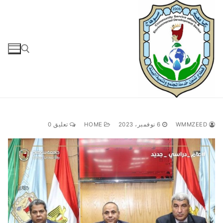
لتجاوز
لى
لمحتوى
البحث عن:
WMMZEED
6 نوفمبر، 2023
HOME
تعليق 0